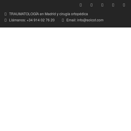
TRAUMATOLOGÍA en Madrid y cirugía ortopédica
Llámanos: +34 914 02 76 20
Email: info@solcot.com