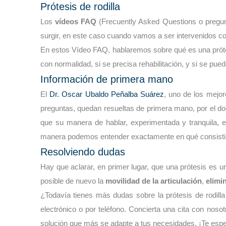
Prótesis de rodilla
Los
vídeos FAQ
(Frecuently Asked Questions o pregu
surgir, en este caso cuando vamos a ser intervenidos c
En estos Vídeo FAQ, hablaremos sobre qué es una prótes
con normalidad, si se precisa rehabilitación, y si se pue
Información de primera mano
El
Dr. Oscar Ubaldo Peñalba Suárez
, uno de los mejo
preguntas, quedan resueltas de primera mano, por el doc
que su manera de hablar, experimentada y tranquila, 
manera podemos entender exactamente en qué consistirá l
Resolviendo dudas
Hay que aclarar, en primer lugar, que una prótesis es 
posible de nuevo la
movilidad de la articulación
,
elimi
¿Todavía tienes más dudas sobre la prótesis de rodilla
electrónico o por teléfono. Concierta una cita con no
solución que más se adapte a tus necesidades. ¡Te esp