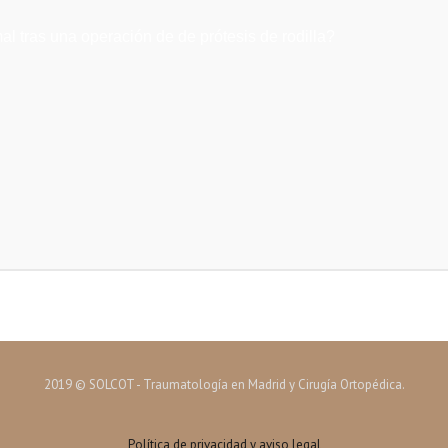
al tras una operación de de prótesis de rodilla?
2019 © SOLCOT - Traumatología en Madrid y Cirugía Ortopédica.
Política de privacidad y aviso legal