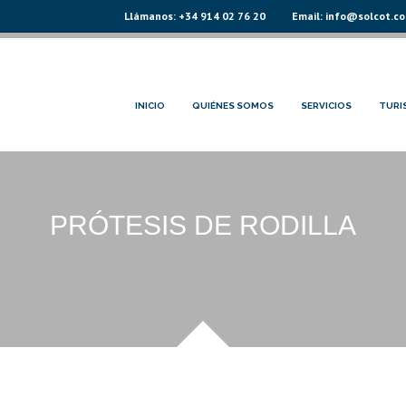
Llámanos: +34 914 02 76 20
Email: info@solcot.c
INICIO
QUIÉNES SOMOS
SERVICIOS
TURI
PRÓTESIS DE RODILLA