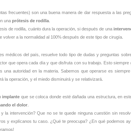
ntas frecuentes) son una buena manera de dar respuesta a las p
on una
prótesis de rodilla
.
is de rodilla, cuánto dura la operación, si después de una
interven
de volver a la normalidad al 100% después de este tipo de cirugía.
res médicos del país, resuelve todo tipo de dudas y preguntas sobr
tor que opera cada día y que disfruta con su trabajo. Esto siempre 
es una autoridad en la materia. Sabemos que operarse es siempre 
a operación, y el miedo disminuirá y se relativizará.
un
implante
que se coloca donde esté dañada una estructura, en este 
nando el dolor
.
 y la intervención? Que no se te quede ninguna cuestión sin resol
sotros y explícanos tu caso. ¿Qué te preocupa? ¿En qué podemos a
eramos!