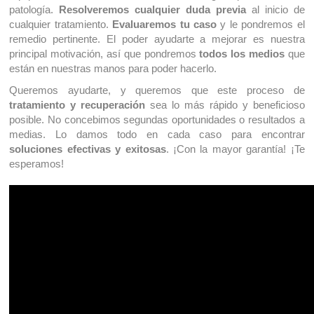
patología.
Resolveremos cualquier duda previa
al inicio de
cualquier tratamiento.
Evaluaremos tu caso
y le pondremos el
remedio pertinente. El poder ayudarte a mejorar es nuestra
principal motivación, así que pondremos
todos los medios
que
están en nuestras manos para poder hacerlo.
Queremos ayudarte, y queremos que este proceso de
tratamiento y recuperación
sea lo más rápido y beneficioso
posible. No concebimos segundas oportunidades o resultados a
medias. Lo damos todo en cada caso para encontrar
soluciones efectivas y exitosas
. ¡Con la mayor garantía! ¡Te
esperamos!