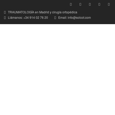
TRAUMATOLOGÍA en Madrid y cirugía ortopédica
Llámanos: +34 914 02 76 20
Email: info@solcot.com