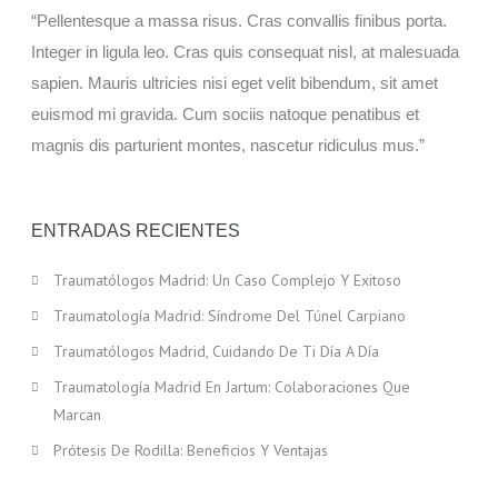
“Pellentesque a massa risus. Cras convallis finibus porta.
FAQ
Integer in ligula leo. Cras quis consequat nisl, at malesuada
sapien. Mauris ultricies nisi eget velit bibendum, sit amet
MENISCO
euismod mi gravida. Cum sociis natoque penatibus et
magnis dis parturient montes, nascetur ridiculus mus.”
PRÓTESIS DE RODILLA
LIGAMENTOS CRUZADOS
ENTRADAS RECIENTES
LUXACIÓN DE HOMBRO O GLENOHUMERAL
Traumatólogos Madrid: Un Caso Complejo Y Exitoso
Traumatología Madrid: Síndrome Del Túnel Carpiano
PRÓTESIS DE CADERA
Traumatólogos Madrid, Cuidando De Ti Día A Día
SÍNDROME SUBACROMIAL
Traumatología Madrid En Jartum: Colaboraciones Que
Marcan
BLOG
Prótesis De Rodilla: Beneficios Y Ventajas
CONTACTO