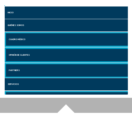
INICIO
QUIÉNES SOMOS
CUADRO MÉDICO
OPINIÓN DE CLIENTES
SARA MILLIN - SOLCOT
PARTNERS
SERVICIOS
TÉCNICAS QUIRÚRGICAS
UNIDAD DE TERAPIA REGENERATIVA
TURISMO SANITARIO