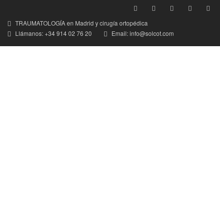
TRAUMATOLOGÍA en Madrid y cirugía ortopédica
Llámanos: +34 914 02 76 20
Email: info@solcot.com